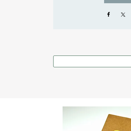
Nov
magnetisme.ch
potentiel-hypnose.com