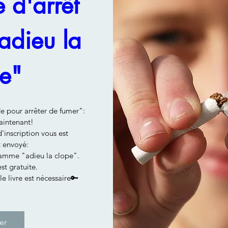
d'arrêt 
adieu la 
e"
e pour arrêter de fumer": 

ntenant!

inscription vous est 
envoyé: 

gramme "adieu la clope".

st gratuite.

er