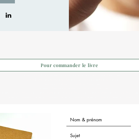
Pour commander le livre
idem La Méthode simple pour en finir avec la cigarette par Allen Carr
La méthode simple pour les femmes qui veulent arrêter de fumer
Arrêter de fumer tout de suite Allen Carr
Enfin libre ! Arrêter de fumer tout de suite Allen Carr
embre, c'est le Mois Sans Tabac Novembre, c'est le Mois Sans Tabac Novembre, c'est le Mois San
tabac info service tabac info service tabac info service tabac info service
tabac info service
La Méthode simple pour en finir avec l