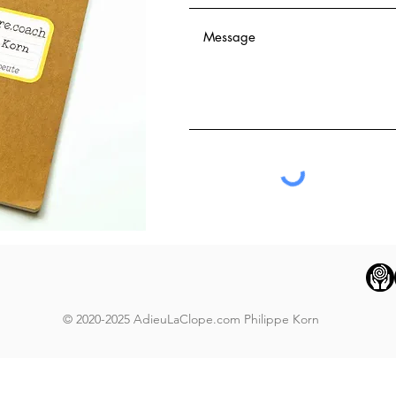
© 2020-2025 AdieuLaClope.com Philippe Korn
, je ne veux plus fumer, je veux me débarrasser de la cigarette, est ce que l'hypnose est efficac
igarettes, qui va m'aider, arrêter le tabac, chez moi, à domicile, en 2 semaines, en quinze jours, les
nce cardiaque, Allen Carr, tabagisme, stop, La méthode simple pour en finir avec la cigarette, kit pou