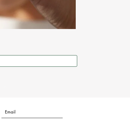
s Tabac
a cigarette par Allen Carr