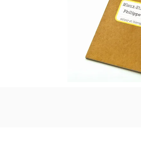
Comment arrêter de fumer, je veux arrêter de fumer
l'hypnose, j'en ai marre de fumer, de la clope, des c
avec l'EFT, l'autohypnose, l'auto-hypnose, la cohére