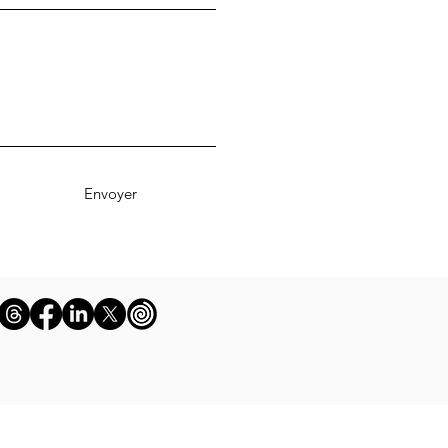
Envoyer
e pour arrêter de fumer, comment marche
 fleurs de bach pour m'aider, le mois sans tabac,
r arrêter de fumer, kit pour arrêter la cigarette